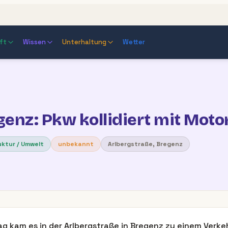
ft
Wissen
Unterhaltung
Wetter
egenz: Pkw kollidiert mit Moto
uktur / Umwelt
unbekannt
Arlbergstraße, Bregenz
 kam es in der Arlbergstraße in Bregenz zu einem Verke