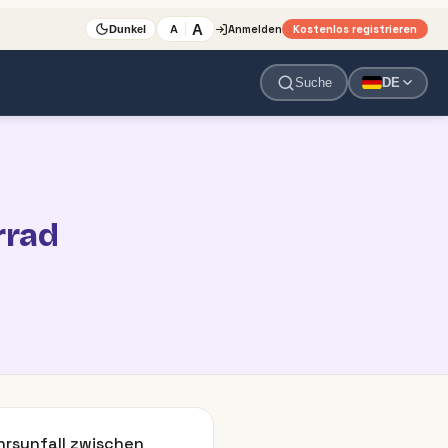
A
Anmelden
Kostenlos registrieren
A
Dunkel
Suche
DE
rrad
hrsunfall zwischen