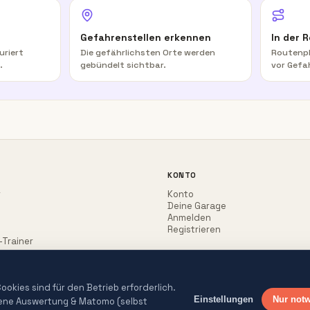
Gefahrenstellen erkennen
In der 
uriert
Die gefährlichsten Orte werden
Routenpl
.
gebündelt sichtbar.
vor Gefa
KONTO
r
Konto
Deine Garage
Anmelden
Registrieren
-Trainer
okies sind für den Betrieb erforderlich.
Einstellungen
Nur not
gene Auswertung & Matomo (selbst