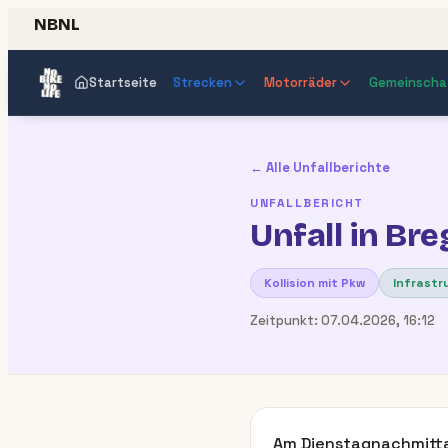
NBNL
Startseite
Strecken
Motorräder
Gemeinscha
← Alle Unfallberichte
UNFALLBERICHT
Unfall in Br
Kollision mit Pkw
Infrastr
Zeitpunkt:
07.04.2026, 16:12
Am Dienstagnachmittag