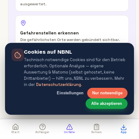
ausgewertet.
Gefahrenstellen erkennen
Die gefährlichsten Orte werden gebündelt sichtbar.
Cookies auf NBNL
Technisch notwendige Cookies sind für den Betrieb
erforderlich. Optionale Analyse — eigene
In der Route warnen
Auswertung & Matomo (selbst gehostet, keine
Routenplaner & Navigator warnen vor
Drittanbieter) — hilft uns, NBNL zu verbessern. Mehr
Gefahrenquellen.
in der
Datenschutzerklärung
.
Einstellungen
Nur notwendige
Alle akzeptieren
Start
Anfänger
Unfälle
Schein
App